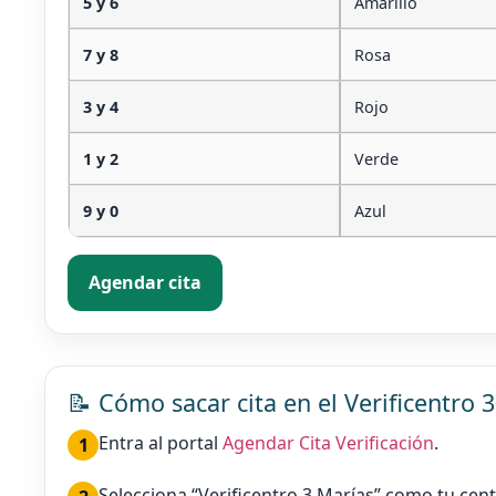
5 y 6
Amarillo
7 y 8
Rosa
3 y 4
Rojo
1 y 2
Verde
9 y 0
Azul
Agendar cita
📝 Cómo sacar cita en el Verificentro 
Entra al portal
Agendar Cita Verificación
.
Selecciona “Verificentro 3 Marías” como tu cent