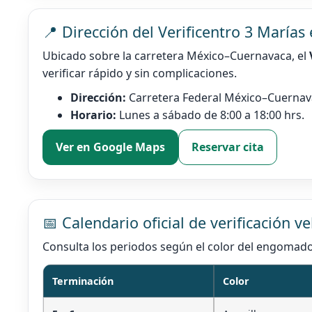
📍 Dirección del Verificentro 3 Marías
Ubicado sobre la carretera México–Cuernavaca, el
verificar rápido y sin complicaciones.
Dirección:
Carretera Federal México–Cuernavac
Horario:
Lunes a sábado de 8:00 a 18:00 hrs.
Ver en Google Maps
Reservar cita
📅 Calendario oficial de verificación 
Consulta los periodos según el color del engomado 
Terminación
Color